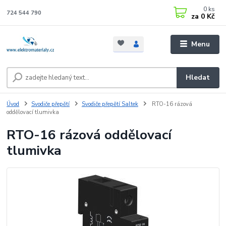
0
ks
724 544 790
za
0 Kč
Menu
Hledat
Úvod
Svodiče přepětí
Svodiče přepětí Saltek
RTO-16 rázová
oddělovací tlumivka
RTO-16 rázová oddělovací
tlumivka