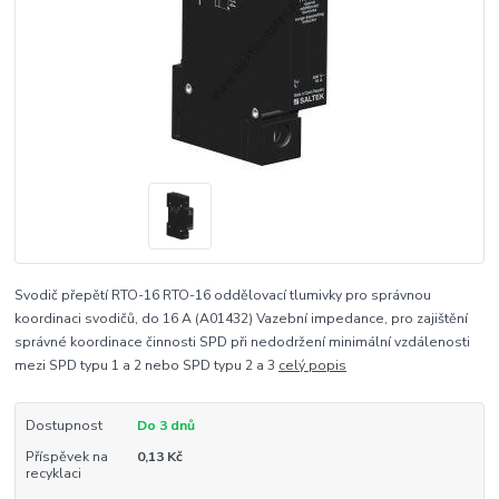
Svodič přepětí RTO-16 RTO-16 oddělovací tlumivky pro správnou
koordinaci svodičů, do 16 A (A01432) Vazební impedance, pro zajištění
správné koordinace činnosti SPD při nedodržení minimální vzdálenosti
mezi SPD typu 1 a 2 nebo SPD typu 2 a 3
celý popis
Dostupnost
Do 3 dnů
Příspěvek na
0,13 Kč
recyklaci