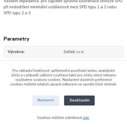
Vazební impedance, pro zajištění správné koordinace činnosti SPD
při nedodržení minimální vzdálenosti mezi SPD typu 1 a 2 nebo
SPD typu 2 a 3
Parametry
Výrobce
Saltek s.r.o.
Pro základní funkčnost, zpříjemnění používání webu, analytické
Zboží zařazeno v kategoriích
účely a v případě udělení souhlasu také pro účely cílení reklamy
využíváme soubory cookies. Nastavení vlastních preferencí
cookies můžete kdykoli upravit odkazem ve spodní části stránek.
Svodiče přepětí Saltek
Souhlasím
Nastavení
Copyright © 2007-2026 - Bohumil Dušek
Souhlas můžete odmítnout
zde
.
Vytvořeno na
Eshop-rychle.cz