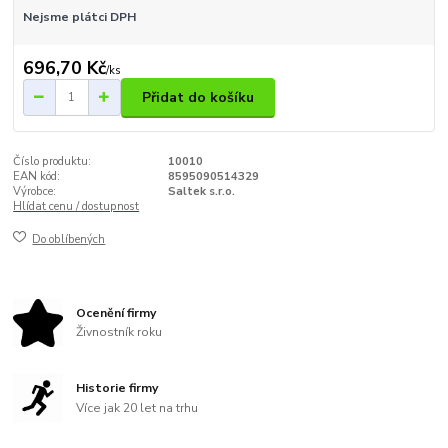
Nejsme plátci DPH
696,70 Kč
/
ks
Přidat do košíku
Číslo produktu:
10010
EAN kód:
8595090514329
Výrobce:
Saltek s.r.o.
Hlídat cenu / dostupnost
Do oblíbených
Ocenění firmy
Živnostník roku
Historie firmy
Více jak 20 let na trhu